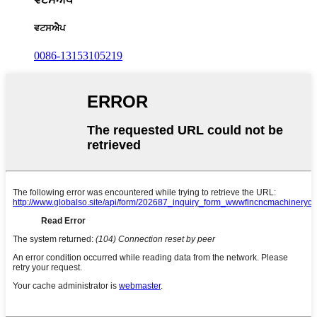
ਵਟਸਐਪ
0086-13153105219