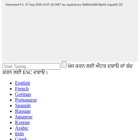
ਖੋਜ ਕਰਨ ਲਈ ਐਂਟਰ ਦਬਾਓ ਜਾਂ ਬੰਦ
ਕਰਨ ਲਈ ESC ਦਬਾਓ।
English
French
German
Portuguese
Spanish
Russian
Japanese
Korean
Arabic
Irish
Greek