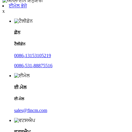
ਈਮੇਲ ਭੇਜੋ
x
ਫ਼ੋਨ
ਟੈਲੀਫ਼ੋਨ
0086-13153105219
0086-531-88875516
ਈ-ਮੇਲ
ਈ-ਮੇਲ
sales@fincm.com
ਵਟਸਐਪ