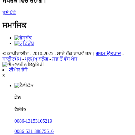
ਸੰਪਰਕ ਵਿੱਚ ਰਹਾਂਗੇ।
ਹੁਣੇ ਪੁੱਛੋ
ਸਮਾਜਿਕ
© ਕਾਪੀਰਾਈਟ - 2010-2025 : ਸਾਰੇ ਹੱਕ ਰਾਖਵੇਂ ਹਨ।
ਗਰਮ ਉਤਪਾਦ
-
ਸਾਈਟਮੈਪ
-
ਪ੍ਰਮੁੱਖ ਬਲੌਗ
-
ਸਭ ਤੋਂ ਵੱਧ ਖੋਜ
ਈਮੇਲ ਭੇਜੋ
x
ਫ਼ੋਨ
ਟੈਲੀਫ਼ੋਨ
0086-13153105219
0086-531-88875516