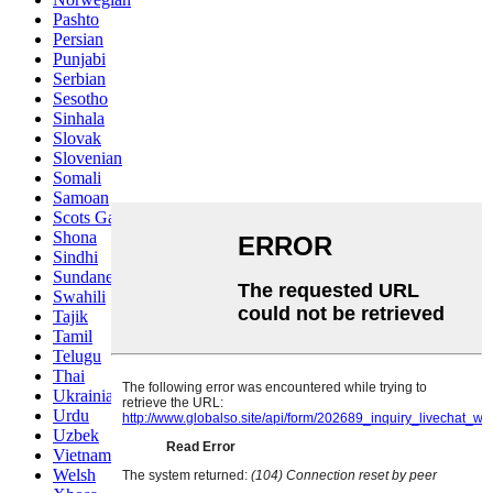
Pashto
Persian
Punjabi
Serbian
Sesotho
Sinhala
Slovak
Slovenian
Somali
Samoan
Scots Gaelic
Shona
Sindhi
Sundanese
Swahili
Tajik
Tamil
Telugu
Thai
Ukrainian
Urdu
Uzbek
Vietnamese
Welsh