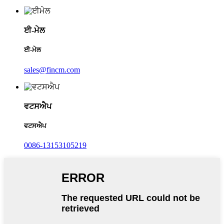
ਈ-ਮੇਲ
ਈ-ਮੇਲ
sales@fincm.com
ਵਟਸਐਪ
ਵਟਸਐਪ
0086-13153105219